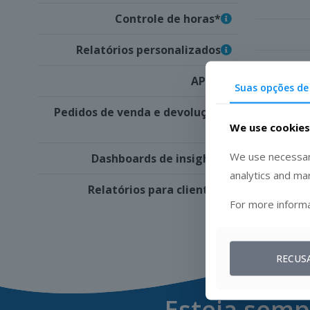
Controle de horas*
Relatórios personalizados
APIs*
Suas opções de
Pedidos de venda e devoluções*
We use cookies
We use necessary
Dashboards de insights
analytics and ma
Relatórios para clientes
For more informa
RECUS
Esteja semp