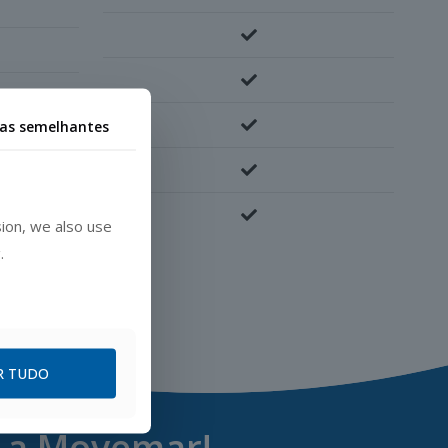
ias semelhantes
ion, we also use
.
R TUDO
m a Movemar!