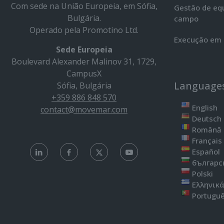
Com sede na União Europeia, em Sófia,
Gestão de eq
Bulgária.
campo
Operado pela Promotino Ltd.
Execução em 
Sede Europeia
Boulevard Alexander Malinov 31, 1729,
CampusX
Language
Sófia, Bulgária
+359 886 848 570
English
contact@movemar.com
Deutsch
Română
Français
Español
българс
Polski
Ελληνικ
Portugu