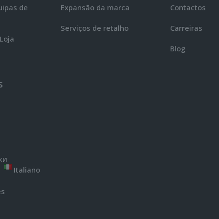
uipas de
Expansão da marca
Contactos
Serviços de retalho
Carreiras
Loja
Blog
s
ки
Italiano
ά
ês