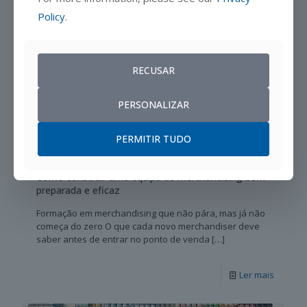
Policy
.
RECUSAR
PERSONALIZAR
PERMITIR TUDO
Como construir uma equipa de merchandising bem
preparada e eficaz
Formação em merchandising que não pára, mas já não
começa do zero O que cada novo merchandiser deve
saber antes de entrar no ponto de venda
[…]
Ler mais