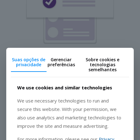
Nova funcionalidade – Perguntas condicionais (Se
Suas opções de
Gerenciar
Sobre cookies e
isto, então aquilo)
privacidade
preferências
tecnologias
semelhantes
Estas perguntas têm como objetivo orientar o utilizador
de acordo com as respostas que ele fornece a cada
questão específica. Como são criadas perguntas deste
We use cookies and similar technologies
tipo
[…]
We use necessary technologies to run and
Ler mais
secure this website. With your permission, we
also use analytics and marketing technologies to
improve the site and measure advertising.
For more information, please see our
Privacy