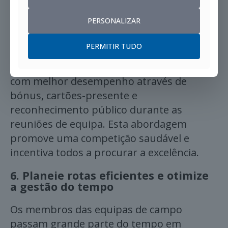
envolvida e motivada.
PERSONALIZAR
Exemplo:
A PepsiCo implementa um
PERMITIR TUDO
programa trimestral de incentivos que
recompensa os profissionais de campo
com melhor desempenho através de
bónus, cartões-presente e
reconhecimento público durante as
reuniões de equipa. Esta abordagem
promove uma competição saudável e
incentiva todos a procurar a excelência.
6.
Planeie rotas eficientes e otimize
a gestão do tempo
Os membros das equipas de campo
passam grande parte do tempo em