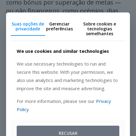
como bónus por superação de metas —
ou não financeiros, como prémios, dias
extra de férias ou oportunidades de
Suas opções de
Gerenciar
Sobre cookies e
desenvolvimento profissional. O
privacidade
preferências
tecnologias
semelhantes
reconhecimento público também é um
forte fator de motivação; destacar os
We use cookies and similar technologies
melhores desempenhos em reuniões de
equipa ou newsletters internas pode
We use necessary technologies to run and
aumentar a moral e impulsionar
secure this website. With your permission, we
resultados ainda melhores.
also use analytics and marketing technologies to
improve the site and measure advertising.
Dica prática:
Implemente um
programa
de incentivos por níveis
que
For more information, please see our
Privacy
Policy
.
recompense não só os melhores
desempenhos, mas também os
colaboradores que demonstram melhoria
RECUSAR
consistente. Isto mantém toda a equipa