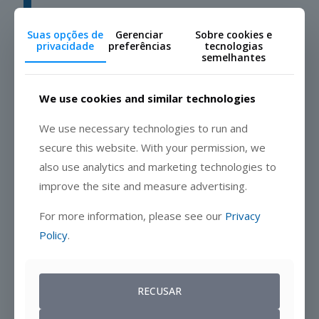
Suas opções de
Gerenciar
Sobre cookies e
privacidade
preferências
tecnologias
semelhantes
We use cookies and similar technologies
We use necessary technologies to run and
Uma cultura de altos padrões
secure this website. With your permission, we
Mantenha todos informados sobre o progresso em relação às
also use analytics and marketing technologies to
principais metas e capacite os líderes de equipe a realizar
sessões de coaching com os representantes baseadas em
improve the site and measure advertising.
dados. Atualizações regulares de desempenho e insights
sobre pontos de melhoria permitem uma orientação mais
For more information, please see our
Privacy
direcionada, promovendo melhoria contínua e sucesso.
Policy
.
RECUSAR