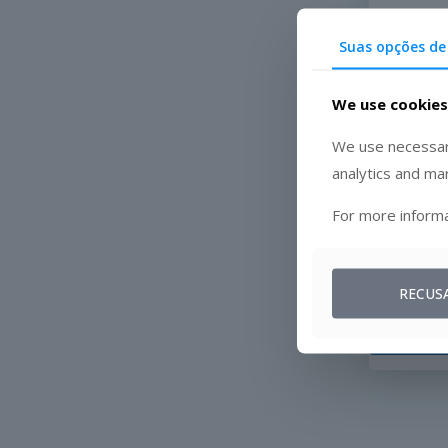
Suas opções de
We use cookies
We use necessary
analytics and ma
For more informa
Ao enviar e
responder à
RECUS