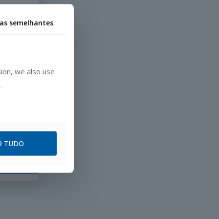
ias semelhantes
ion, we also use
.
ações para
R TUDO