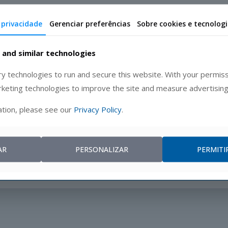
 privacidade
Gerenciar preferências
Sobre cookies e tecnolog
 and similar technologies
 technologies to run and secure this website. With your permiss
rketing technologies to improve the site and measure advertising
tion, please see our
Privacy Policy
.
ste formulário, você concorda que a Movemar processe suas inform
 sua solicitação. Consulte nossa
Política de Privacidade
.
AR
PERSONALIZAR
PERMITI