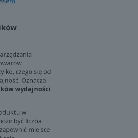
czasem
ników
zarządzania
 towarów
lko, czego się od
dajność. Oznacza
ików wydajności
roduktu w
oże być liczba
 zapewnić miejsce