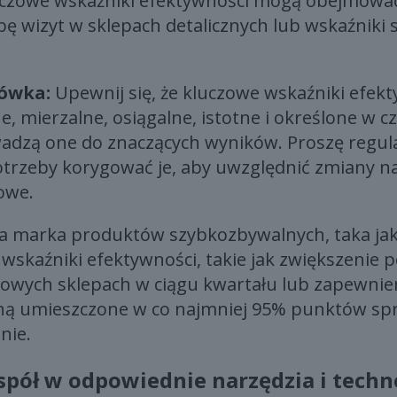
luczowe wskaźniki efektywności mogą obejmować
bę wizyt w sklepach detalicznych lub wskaźniki s
ówka:
Upewnij się, że kluczowe wskaźniki efekt
, mierzalne, osiągalne, istotne i określone w cz
adzą one do znaczących wyników. Proszę regul
 potrzeby korygować je, aby uwzględnić zmiany n
owe.
 marka produktów szybkozbywalnych, taka jak
 wskaźniki efektywności, takie jak zwiększenie
owych sklepach w ciągu kwartału lub zapewnieni
ą umieszczone w co najmniej 95% punktów sp
nie.
pół w odpowiednie narzędzia i techn