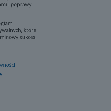
tami i poprawy
egiami
walnych, które
rminowy sukces.
ywności
e