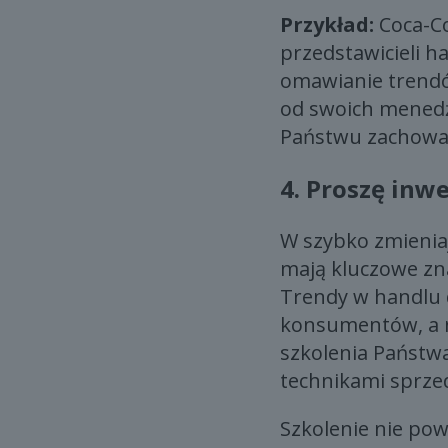
Przykład:
Coca-Co
przedstawicieli h
omawianie trendó
od swoich menedż
Państwu zachowa
4.
Proszę inwe
W szybko zmienia
mają kluczowe zn
Trendy w handlu 
konsumentów, a n
szkolenia Państw
technikami sprzed
Szkolenie nie po