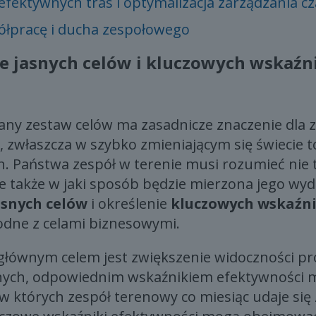
efektywnych tras i optymalizacja zarządzania 
ółpracę i ducha zespołowego
e jasnych celów i kluczowych wskaź
any zestaw celów ma zasadnicze znaczenie dla 
 zwłaszcza w szybko zmieniającym się świecie
 Państwa zespół w terenie musi rozumieć nie ty
le także w jaki sposób będzie mierzona jego wy
asnych celów
i określenie
kluczowych wskaźn
godne z celami biznesowymi.
i głównym celem jest zwiększenie widoczności p
znych, odpowiednim wskaźnikiem efektywności m
 których zespół terenowy co miesiąc udaje się