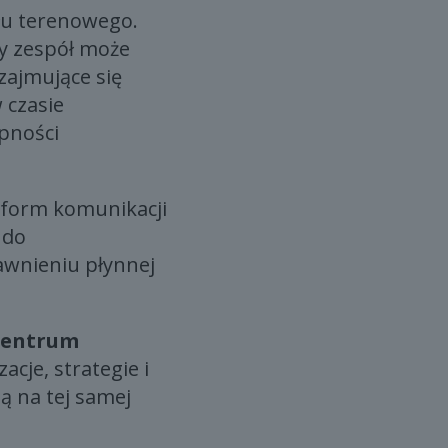
łu terenowego.
y zespół może
zajmujące się
 czasie
ępności
tform komunikacji
 do
wnieniu płynnej
centrum
cje, strategie i
ą na tej samej