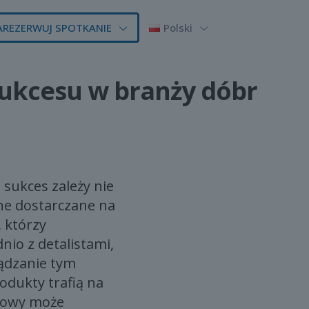
AREZERWUJ SPOTKANIE
Polski
sukcesu w branży dóbr
sukces zależy nie
one dostarczane na
 którzy
io z detalistami,
ądzanie tym
odukty trafią na
enowy może