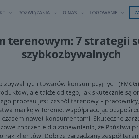
KT
ROZWIĄZANIA
O NAS
LOGOWANIE
Z
m terenowym: 7 strategii 
szybkozbywalnych
o zbywalnych towarów konsumpcyjnych (FMCG) 
produktów, ale także od tego, jak skutecznie są 
ego procesu jest zespół terenowy – pracownicy,
stwa markę w terenie, współpracując bezpośredn
a czasem nawet konsumentami. Skuteczne zarz
zowe znaczenie dla zapewnienia, że Państwa pr
do rąk klientów. Dobrze zarządzany zespół ter