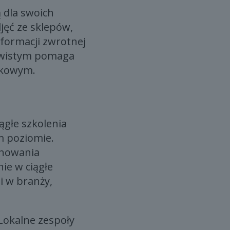
 dla swoich
jęć ze sklepów,
formacji zwrotnej
ywistym pomaga
nkowym.
ągłe szkolenia
m poziomie.
chowania
ie w ciągłe
i w branży,
Lokalne zespoły