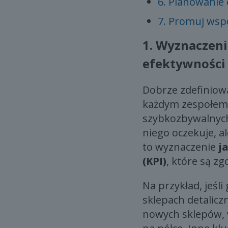
6. Planowanie 
7. Promuj wsp
1.
Wyznaczeni
efektywności
Dobrze zdefiniow
każdym zespołem,
szybkozbywalnych.
niego oczekuje, a
to wyznaczenie
j
(KPI)
, które są z
Na przykład, jeśl
sklepach detalic
nowych sklepów, w