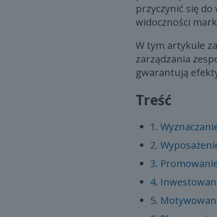
przyczynić się do
widoczności mark
W tym artykule z
zarządzania zesp
gwarantują efekt
Treść
1. Wyznaczani
2. Wyposażeni
3. Promowanie
4. Inwestowani
5. Motywowani