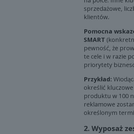
na półce. Inne k
sprzedażowe, licz
klientów.
Pomocna wskaz
SMART
(konkretne
pewność, że prow
te cele i w razie
priorytety biznes
Przykład:
Wiodąca
określić kluczowe
produktu w 100 n
reklamowe zostan
określonym termi
2.
Wyposaż zes