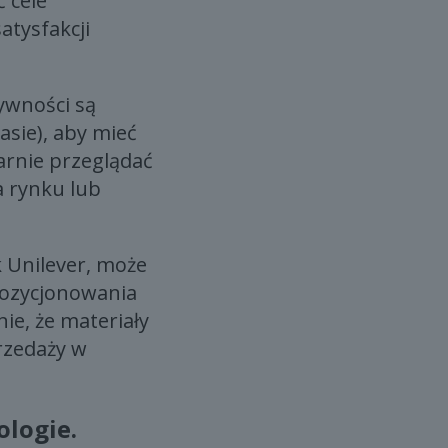
 cele
atysfakcji
ywności są
asie), aby mieć
arnie przeglądać
a rynku lub
 Unilever, może
 pozycjonowania
e, że materiały
rzedaży w
ologie.