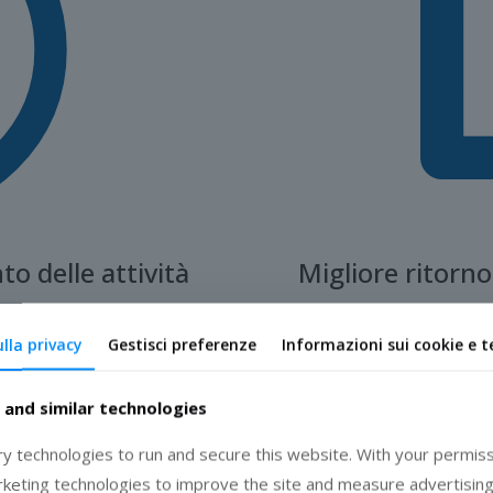
o delle attività
Migliore ritorno
verifica un’esecuzione di alta
ulla privacy
Gestisci preferenze
Informazioni sui cookie e t
 massimizzare l’efficacia.
Ottimizza le risorse sul
osi, assicuriamo risultati
manager dedicati, garanten
.
processi di staffing per ren
 and similar technologies
operazioni e m
 technologies to run and secure this website. With your permiss
rketing technologies to improve the site and measure advertising