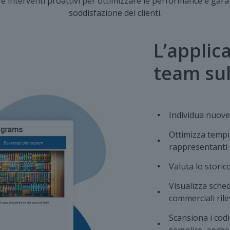
 e interventi proattivi per ottimizzare le performance e garan
soddisfazione dei clienti.
L’applic
team su
Individua nuove
Ottimizza tempi
rappresentanti 
Valuta lo storic
Visualizza sched
commerciali rile
Scansiona i codi