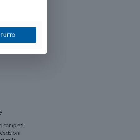
 TUTTO
e
ti completi
decisioni