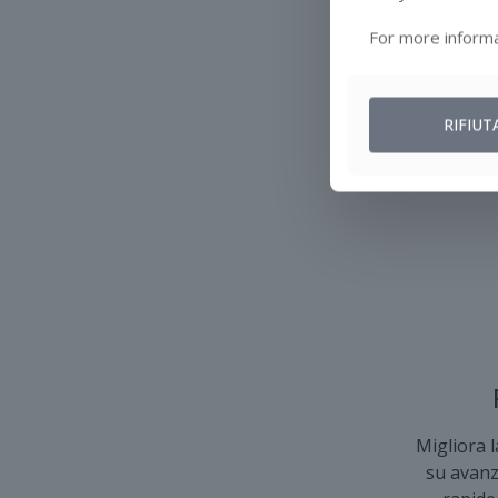
For more informa
RIFIUT
Migliora l
su avanz