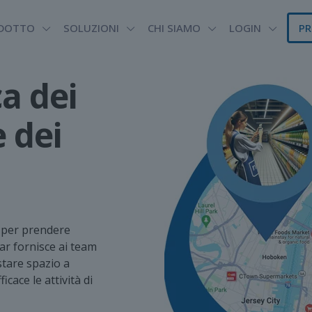
DOTTO
SOLUZIONI
CHI SIAMO
LOGIN
PR
a dei
 dei
i per prendere
ar fornisce ai team
stare spazio a
cace le attività di