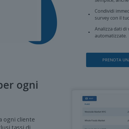
semplice, anche
Condividi immedi
survey con il tu
Analizza dati d
automatizzate.
PRENOTA UN
per ogni
 a ogni cliente
lusi tassi di