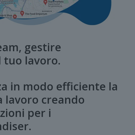
eam, gestire
l tuo lavoro.
a in modo efficiente la
a lavoro creando
zioni per i
diser.