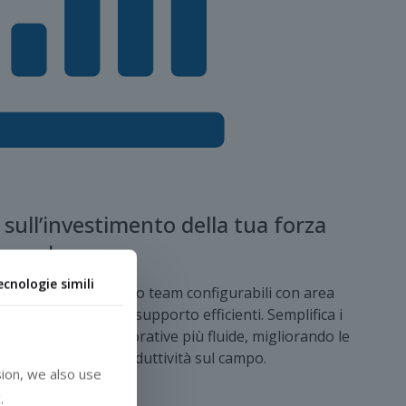
 sull’investimento della tua forza
lavoro.
ecnologie simili
 campo implementando team configurabili con area
do supervisione e supporto efficienti. Semplifica i
dere le giornate lavorative più fluide, migliorando le
assimizzando la produttività sul campo.
ion, we also use
.