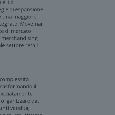
le. La
egie di espansione
 e una maggiore
 integrato, Movemar
ce di mercato
di merchandising
e settore retail
 complessità
 trasformando il
immediatamente
e organizzare dati
unti vendita,