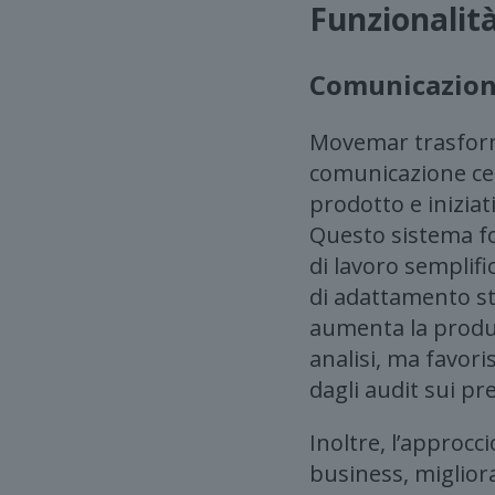
Funzionalit
Comunicazione
Movemar trasforma
comunicazione cen
prodotto e iniziat
Questo sistema fo
di lavoro semplif
di adattamento s
aumenta la produt
analisi, ma favor
dagli audit sui pr
Inoltre, l’approc
business, miglior