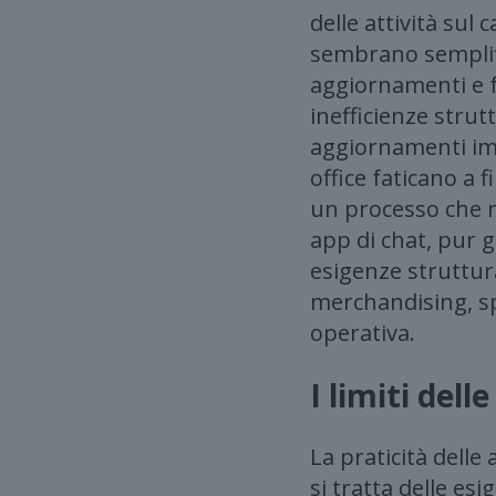
delle attività su
sembrano semplifi
aggiornamenti e f
inefficienze stru
aggiornamenti imp
office faticano a f
un processo che r
app di chat, pur
esigenze struttur
merchandising, spe
operativa.
I limiti dell
La praticità delle
si tratta delle e