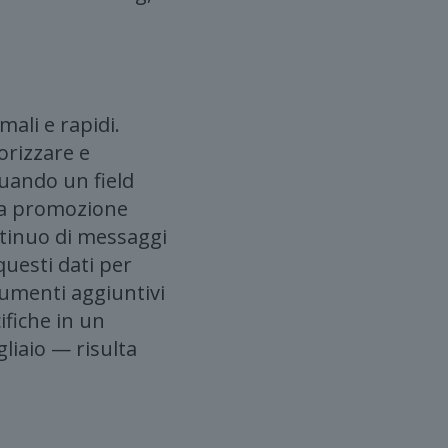
ali e rapidi.
orizzare e
quando un field
una promozione
ntinuo di messaggi
questi dati per
rumenti aggiuntivi
ifiche in un
liaio — risulta