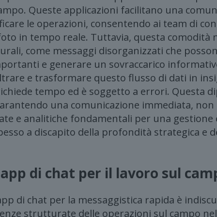
l campo. Queste applicazioni facilitano una comu
care le operazioni, consentendo ai team di con
oto in tempo reale. Tuttavia, questa comodità
tturali, come messaggi disorganizzati che poss
ortanti e generare un sovraccarico informativo
iltrare e trasformare questo flusso di dati in insig
ichiede tempo ed è soggetto a errori. Questa d
 garantendo una comunicazione immediata, non 
ate e analitiche fondamentali per una gestione e
sso a discapito della profondità strategica e del
e app di chat per il lavoro sul ca
 app di chat per la messaggistica rapida è indisc
sigenze strutturate delle operazioni sul campo n