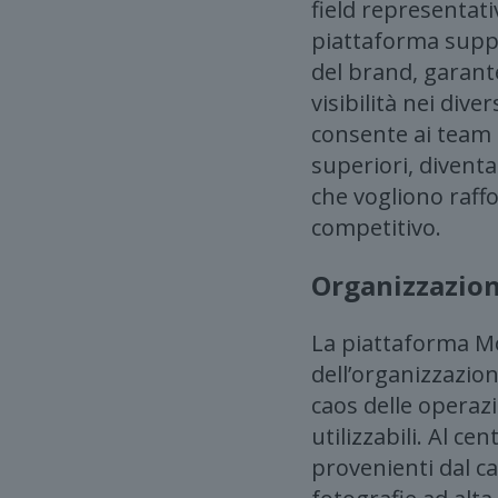
field representati
piattaforma suppo
del brand, garan
visibilità nei div
consente ai team 
superiori, divent
che vogliono raffo
competitivo.
Organizzazione
La piattaforma Mo
dell’organizzazion
caos delle operaz
utilizzabili. Al ce
provenienti dal ca