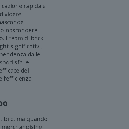
nicazione rapida e
dividere
 nasconde
ono nascondere
. I team di back
ht significativi,
ipendenza dalle
soddisfa le
fficace del
l’efficienza
mpo
utibile, ma quando
el merchandising,