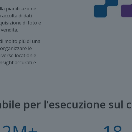
la pianificazione
raccolta di dati
cquisizione di foto e
 vendita.
i molto più di una
 organizzare le
iverse location e
insight accurati e
abile per l’esecuzione sul
2
M+
18