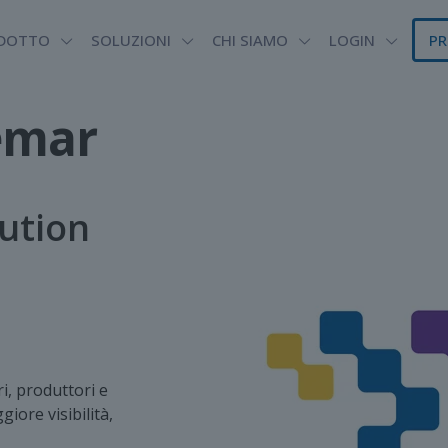
DOTTO
SOLUZIONI
CHI SIAMO
LOGIN
PR
emar
cution
i, produttori e
iore visibilità,