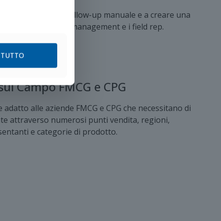
ributori a ridurre il follow-up manuale e a creare una
dabile tra i team di management e i field rep.
 TUTTO
sul Campo FMCG e CPG
 adatto alle aziende FMCG e CPG che necessitano di
e attraverso numerosi punti vendita, regioni,
entanti e categorie di prodotto.