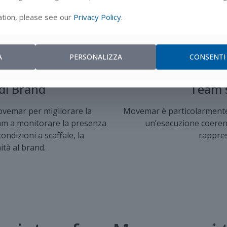
ere dati accurati dai punti
La piattaforma aiuta i dist
tion, please see our
Privacy Policy
.
mentare il lavoro tramite foto
connessione più affi
lle performance retail.
A
PERSONALIZZA
CONSENTI
 di Brand
Team 
Movemar per migliorare la
Movemar è particolarmente
team a monitorare la presenza
un’esecuzione coerent
ondizioni a scaffale, la
rappres
ità al brand.