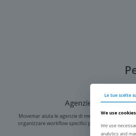
Pe
Le tue scelte s
Agenzie di Merchand
We use cookies
Movemar aiuta le agenzie di merchandising e retail se
organizzare workflow specifici per ogni cliente e for
We use necessary
ai propri clienti.
analytics and ma