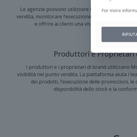
Le agenzie possono utilizzare Movemar per raccogli
For more informa
vendita, monitorare l’esecuzione delle attività, docu
e offrire ai clienti una visibilità più chiara su
RIFIUT
Produttori e Proprietari
I produttori e i proprietari di brand utilizzano 
visibilità nel punto vendita. La piattaforma aiuta i 
dei prodotti, l’esecuzione delle promozioni, le c
disponibilità dello stock e la conform