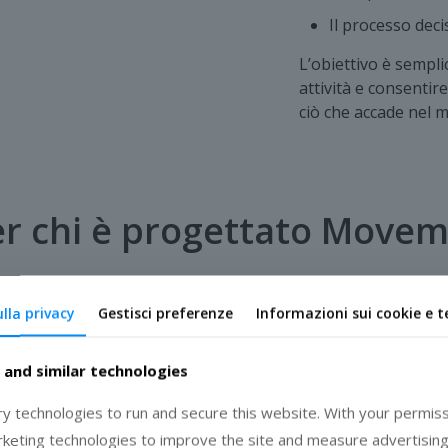
Il processo dec
L’obiettivo è sempli
attività e consentir
ciò che accade nel m
r chi è progettato Move
ulla privacy
Gestisci preferenze
Informazioni sui cookie e t
ising
 and similar technologies
rvices a gestire i field rep,
I distributori utili
nire reportistica strutturata
merchandising sul campo, m
 technologies to run and secure this website. With your permiss
disponibilità dei prodotti e
rketing technologies to improve the site and measure advertising