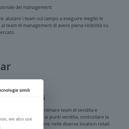
isionale del management
ce: aiutare i team sul campo a eseguire meglio le
e ai team di management di avere piena visibilità su
ercato.
mar
ecnologie simili
Distributori
zzano Movemar per coordinare team di vendita e
onitorare le visite ai punti vendita, controllare la
ion, we also use
 migliorare l’esecuzione nelle diverse location retail.
.