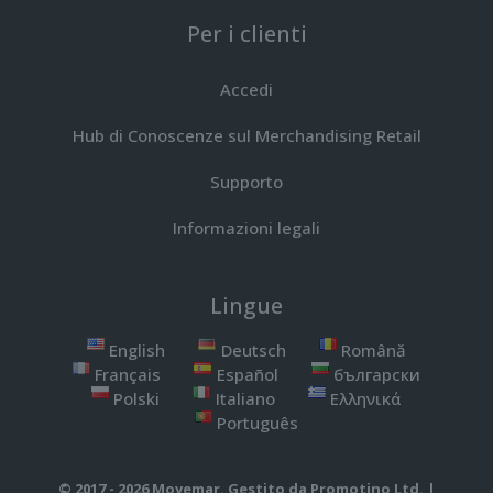
Per i clienti
Accedi
Hub di Conoscenze sul Merchandising Retail
Supporto
Informazioni legali
Lingue
English
Deutsch
Română
Français
Español
български
Polski
Italiano
Ελληνικά
Português
© 2017 - 2026 Movemar. Gestito da
Promotino Ltd.
|