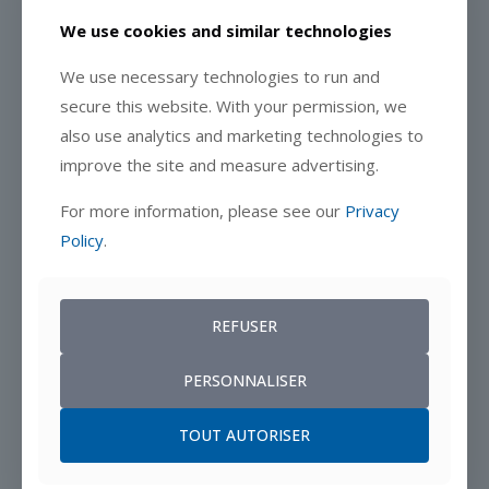
plan d’action. En corrigeant rapidement toute omission
potentielle, vous garantissez une couverture complète de
We use cookies and similar technologies
l’ensemble des magasins, tout en maximisant votre portée et
votre impact.
We use necessary technologies to run and
secure this website. With your permission, we
also use analytics and marketing technologies to
improve the site and measure advertising.
For more information, please see our
Privacy
Policy
.
REFUSER
PERSONNALISER
TOUT AUTORISER