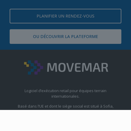
PLANIFIER UN RENDEZ-VOUS
OU DÉCOUVRIR LA PLATEFORME
Logiciel d’exécution retail pour équipes terrain
internationales.
Basé dans l’UE et dont le siège social est situé à Sofia,
Bulgarie, Union européenne.
Exploité par Promotino Ltd.
Siège européen