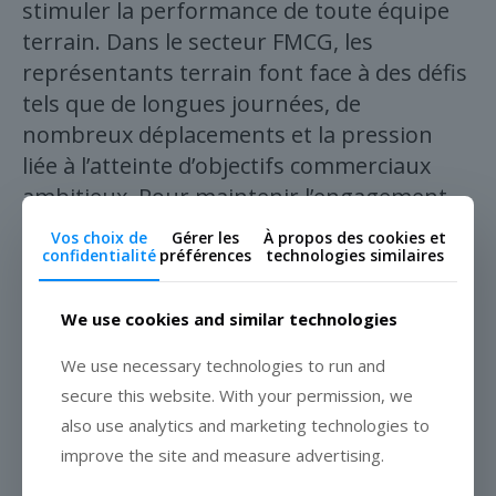
stimuler la performance de toute équipe
terrain. Dans le secteur FMCG, les
représentants terrain font face à des défis
tels que de longues journées, de
nombreux déplacements et la pression
liée à l’atteinte d’objectifs commerciaux
ambitieux. Pour maintenir l’engagement
de vos équipes, il est indispensable de
Vos choix de
Gérer les
À propos des cookies et
mettre en place un programme
confidentialité
préférences
technologies similaires
d’incitation structuré.
We use cookies and similar technologies
Les incitations peuvent être financières —
We use necessary technologies to run and
comme des primes liées au dépassement
secure this website. With your permission, we
des objectifs — ou non financières, telles
also use analytics and marketing technologies to
que des récompenses, des jours de congé
improve the site and measure advertising.
supplémentaires ou des opportunités