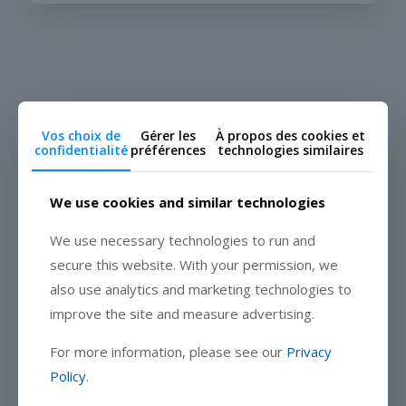
Vos choix de
Gérer les
À propos des cookies et
Siège européen
confidentialité
préférences
technologies similaires
Sofia, Bulgarie, Union européenne
We use cookies and similar technologies
31 boulevard Alexander Malinov, 1729 CampusX
Sofia, Bulgarie
We use necessary technologies to run and
contact@movemar.com
secure this website. With your permission, we
+359 886 848 570
also use analytics and marketing technologies to
Nous répondons généralement sous 1 jour ouvré.
improve the site and measure advertising.
Horaires d’ouverture : du lundi au vendredi, de 09h00 à 18h00
(heure de Sofia).
For more information, please see our
Privacy
Policy
.