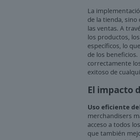
La implementación
de la tienda, si
las ventas. A trav
los productos, los
específicos, lo q
de los beneficio
correctamente lo
exitoso de cualqu
El impacto 
Uso eficiente de
merchandisers max
acceso a todos lo
que también mejor