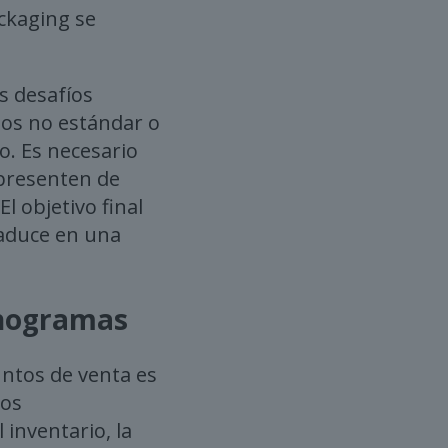
ackaging se
s desafíos
ños no estándar o
o. Es necesario
presenten de
l objetivo final
traduce en una
lanogramas
untos de venta es
Los
inventario, la