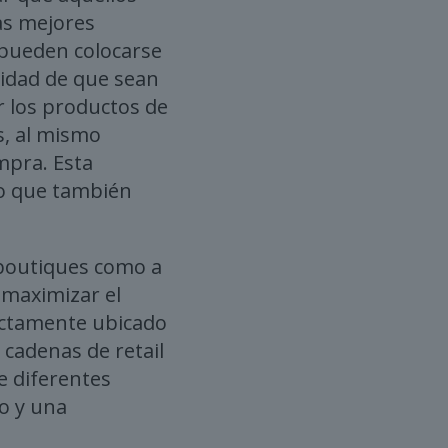
as mejores
 pueden colocarse
lidad de que sean
r los productos de
s, al mismo
mpra. Esta
no que también
 boutiques como a
maximizar el
rectamente ubicado
 cadenas de retail
e diferentes
io y una