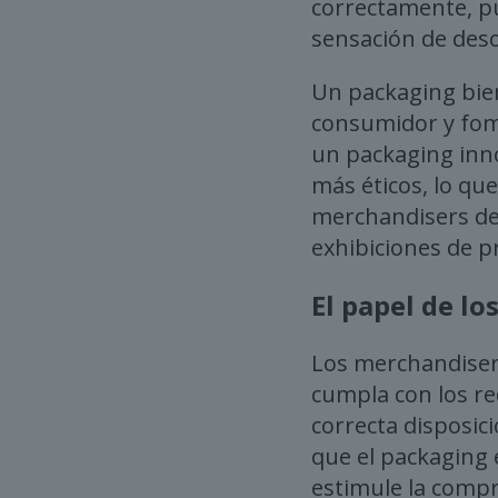
correctamente, pu
sensación de des
Un packaging bien 
consumidor y fom
un packaging inno
más éticos, lo qu
merchandisers deb
exhibiciones de pr
El papel de l
Los merchandisers
cumpla con los re
correcta disposic
que el packaging 
estimule la compr