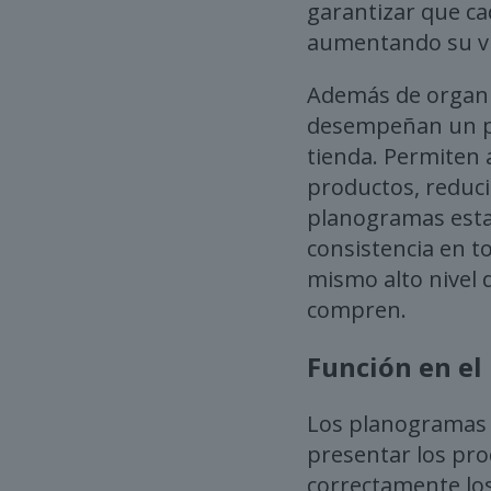
garantizar que ca
aumentando su vis
Además de organi
desempeñan un pap
tienda. Permiten 
productos, reduci
planogramas estab
consistencia en t
mismo alto nivel 
compren.
Función en el
Los planogramas 
presentar los pro
correctamente lo