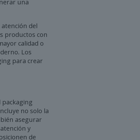
enerar una
 atención del
os productos con
mayor calidad o
oderno. Los
ging para crear
l packaging
ncluye no solo la
ambién asegurar
 atención y
osicionen de