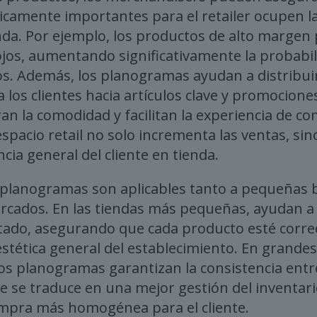
gicamente importantes para el retailer ocupen l
nda. Por ejemplo, los productos de alto margen
s ojos, aumentando significativamente la probabi
s. Además, los planogramas ayudan a distribui
 los clientes hacia artículos clave y promocione
n la comodidad y facilitan la experiencia de co
espacio retail no solo incrementa las ventas, si
cia general del cliente en tienda.
os planogramas son aplicables tanto a pequeñas
cados. En las tiendas más pequeñas, ayudan a 
mitado, asegurando que cada producto esté cor
estética general del establecimiento. En grandes
 los planogramas garantizan la consistencia entr
ue se traduce en una mejor gestión del inventar
ompra más homogénea para el cliente.