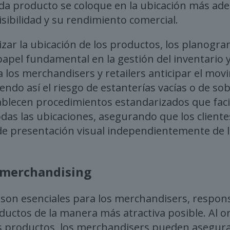
da producto se coloque en la ubicación más ad
ibilidad y su rendimiento comercial.
zar la ubicación de los productos, los planogr
el fundamental en la gestión del inventario y
a los merchandisers y retailers anticipar el mov
endo así el riesgo de estanterías vacías o de so
lecen procedimientos estandarizados que facil
odas las ubicaciones, asegurando que los client
de presentación visual independientemente de l
 merchandising
son esenciales para los merchandisers, respon
ductos de la manera más atractiva posible. Al o
s productos, los merchandisers pueden asegura