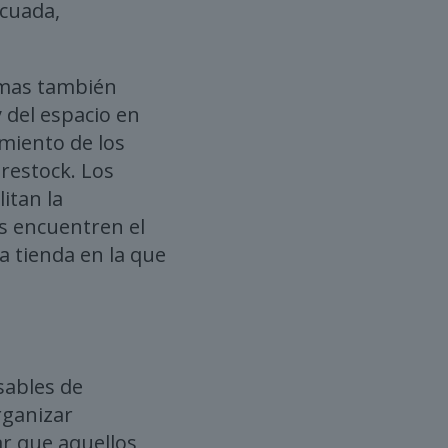
ecuada,
amas también
 del espacio en
imiento de los
brestock. Los
itan la
es encuentren el
a tienda en la que
sables de
rganizar
r que aquellos