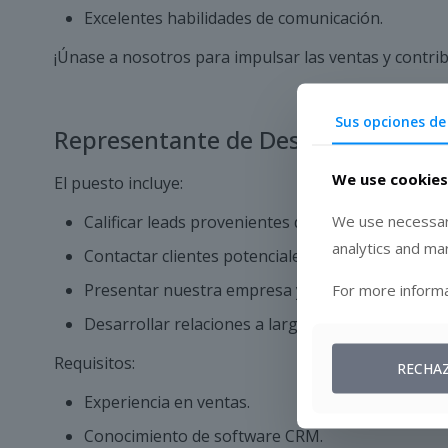
Excelentes habilidades de comunicación.
¡Únase a nosotros para impulsar las ventas y contrib
Sus opciones de
Representante de Desarrollo de Neg
We use cookies
El puesto incluye:
We use necessary
Calificar leads provenientes de campañas de mar
analytics and ma
Contactar clientes potenciales mediante llamadas
Presentar nuestra empresa y adaptar las solucion
For more informa
Desarrollar relaciones a largo plazo y explorar
Requisitos:
RECHA
Experiencia en ventas.
Conocimiento de software CRM.