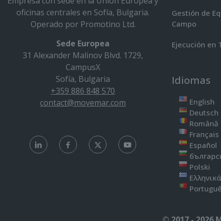
Empresa con sede en la Unión Europea y
oficinas centrales en Sofía, Bulgaria.
Gestión de Eq
Operado por Promotino Ltd.
Campo
Sede Europea
Ejecución en 
31 Alexander Malinov Blvd. 1729,
CampusX
Sofía, Bulgaria
Idiomas
+359 886 848 570
English
contact@movemar.com
Deutsch
Română
Français
Español
българс
Polski
Ελληνικ
Portugu
© 2017 - 2026