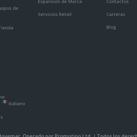
Expansión de Marca
Contactos
uipos de
Servicios Retail
Carreras
Blog
Tienda
ки
Italiano
ά
ês
 Movemar. Operado por
Promotino Ltd.
| Todos los derec