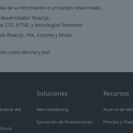
gías de la información o un campo relacionado.
desarrollador React.js.
t, CSS, HTML y tecnologías frontend.
do React.js, Vite, Enzyme y Mobx.
nto como Mocha y Jest.
Soluciones
Recursos
eneral del
Merchandising
Acerca de M
Ejecución de Promociones
Precios y Pla
íticos