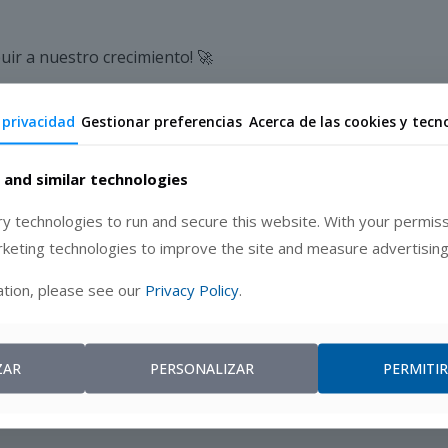
uir a nuestro crecimiento! 🚀
 privacidad
Gestionar preferencias
Acerca de las cookies y tecn
ocio – Grecia
 and similar technologies
 technologies to run and secure this website. With your permiss
keting.
rketing technologies to improve the site and measure advertising
 en frío y correos electrónicos.
es a las necesidades de cada cliente.
tion, please see our
Privacy Policy
.
 nuevas oportunidades de negocio.
ZAR
PERSONALIZAR
PERMITI