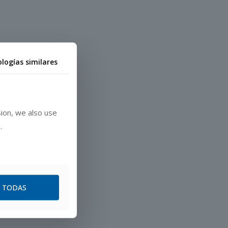
ologías similares
ion, we also use
.
R TODAS