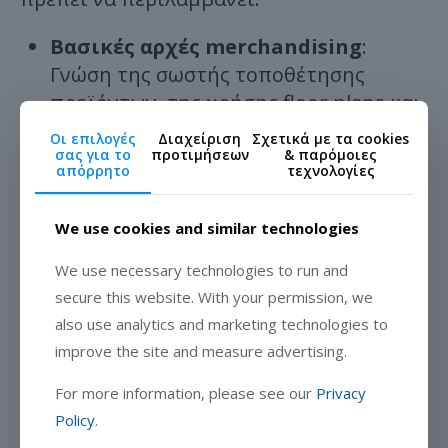
Βασικές αρχές merchandising
:
Γνώση της σωστής τοποθέτησης
προϊόντων, της χρήσης floor plans και
της τοποθέτησης στο ύψος των
Οι επιλογές
Διαχείριση
Σχετικά με τα cookies
ματιών.
σας για το
προτιμήσεων
& παρόμοιες
απόρρητο
τεχνολογίες
Χρήση τεχνολογίας
: Πλατφόρμες
όπως το Movemar μειώνουν την
We use cookies and similar technologies
ανάγκη για χρονοβόρες εκπαιδεύσεις,
We use necessary technologies to run and
παρέχοντας σαφές πρόγραμμα
secure this website. With your permission, we
προτεραιοτήτων εργασιών και οδηγίες
also use analytics and marketing technologies to
σε πραγματικό χρόνο.
improve the site and measure advertising.
Διαβάστε περισσότερα για την
For more information, please see our
Privacy
εκπαίδευση στο merchandising εδώ.
Policy
.