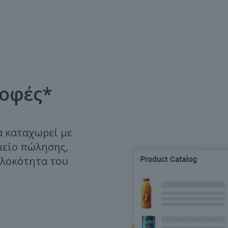
ροφές*
α καταχωρεί με
μείο πώλησης,
πλοκότητα του