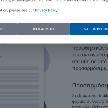
tion, please see our
Privacy Policy
.
Συλλογή
ΨΗ
ΠΡΟΣΑΡΜΟΓΉ
ΝΑ ΕΠΙΤΡΈΠΟΝ
Δώστε στην ομ
αποθέματα, να
προωθητικών εν
του ανταγωνισμ
απευθείας από
προσαρμόσιμω
Προσαρμόσι
Σχεδιάστε και δια
φόρμες συλλογής δ
παρακολουθείτε απο