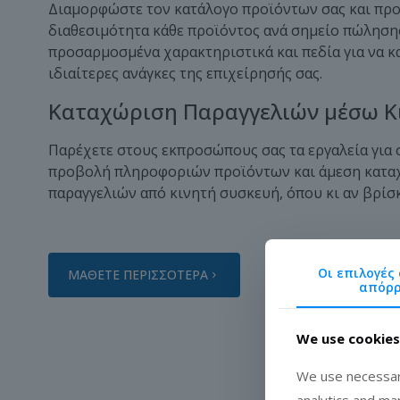
Διαμορφώστε τον κατάλογο προϊόντων σας και πρ
διαθεσιμότητα κάθε προϊόντος ανά σημείο πώληση
προσαρμοσμένα χαρακτηριστικά και πεδία για να κ
ιδιαίτερες ανάγκες της επιχείρησής σας.
Καταχώριση Παραγγελιών μέσω Κ
Παρέχετε στους εκπροσώπους σας τα εργαλεία για 
προβολή πληροφοριών προϊόντων και άμεση κατ
παραγγελιών από κινητή συσκευή, όπου κι αν βρίσκ
Οι επιλογές 
ΜΑΘΕΤΕ ΠΕΡΙΣΣΟΤΕΡΑ
απόρ
We use cookies
We use necessary
analytics and ma