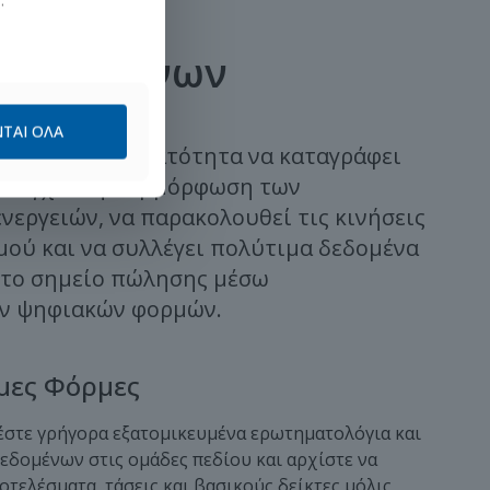
 Δεδομένων
ΤΑΙ ΌΛΑ
άδα σας τη δυνατότητα να καταγράφει
 ελέγχει τη συμμόρφωση των
εργειών, να παρακολουθεί τις κινήσεις
ού και να συλλέγει πολύτιμα δεδομένα
 το σημείο πώλησης μέσω
ν ψηφιακών φορμών.
μες Φόρμες
θέστε γρήγορα εξατομικευμένα ερωτηματολόγια και
εδομένων στις ομάδες πεδίου και αρχίστε να
τελέσματα, τάσεις και βασικούς δείκτες μόλις