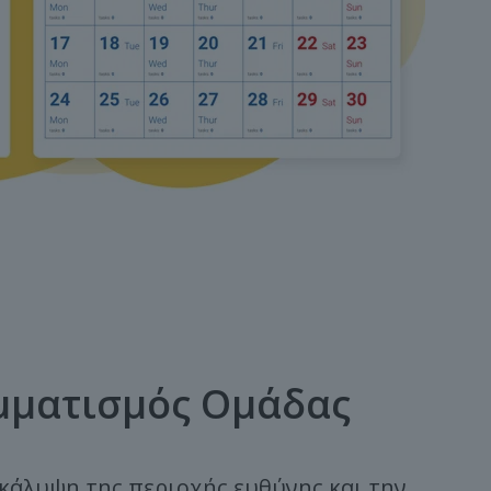
μματισμός Ομάδας
κάλυψη της περιοχής ευθύνης και την