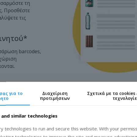
οσαρμόστε τη
ς. Προσθέστε
αλύψετε τις
ινητού*
σάρωση barcodes,
αχώριση
ονται.
σας για το
Διαχείριση
Σχετικά με τα cookies
ρητο
προτιμήσεων
τεχνολογί
 and similar technologies
 technologies to run and secure this website. With your permiss
rketing technologies to improve the site and measure advertising