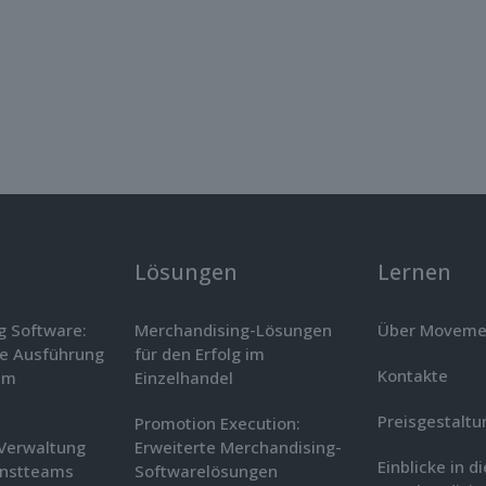
Lösungen
Lernen
g Software:
Merchandising-Lösungen
Über Moveme
ie Ausführung
für den Erfolg im
Kontakte
im
Einzelhandel
Preisgestaltu
Promotion Execution:
 Verwaltung
Erweiterte Merchandising-
Einblicke in d
enstteams
Softwarelösungen