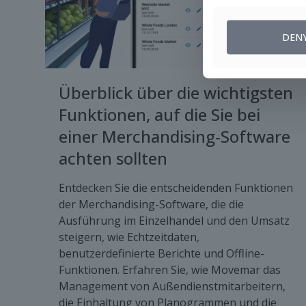
DEN
Überblick über die wichtigsten
Funktionen, auf die Sie bei
einer Merchandising-Software
achten sollten
Entdecken Sie die entscheidenden Funktionen
der Merchandising-Software, die die
Ausführung im Einzelhandel und den Umsatz
steigern, wie Echtzeitdaten,
benutzerdefinierte Berichte und Offline-
Funktionen. Erfahren Sie, wie Movemar das
Management von Außendienstmitarbeitern,
die Einhaltung von Planogrammen und die