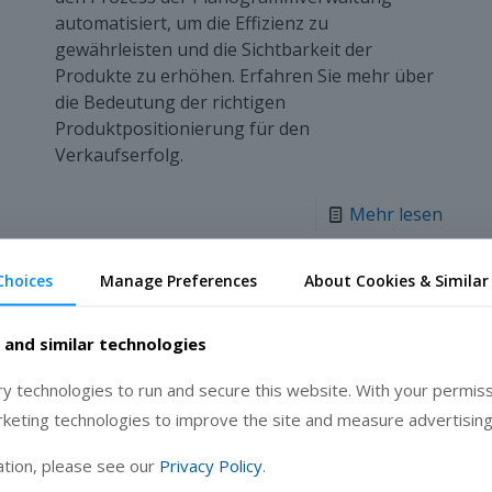
automatisiert, um die Effizienz zu
gewährleisten und die Sichtbarkeit der
Produkte zu erhöhen. Erfahren Sie mehr über
die Bedeutung der richtigen
Produktpositionierung für den
Verkaufserfolg.
Mehr lesen
Choices
Manage Preferences
About Cookies & Similar
 and similar technologies
 technologies to run and secure this website. With your permiss
rketing technologies to improve the site and measure advertising
tion, please see our
Privacy Policy
.