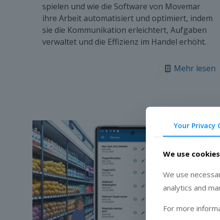
spielen und wie die Software von Movemar
ihre Arbeit automatisiert und optimiert, indem
sie die Kommunikation erleichtert, Aufgaben
verwaltet und die Effizienz im Handel erhöht.
Mehr lesen
Your Privacy 
We use cookies
We use necessary
analytics and ma
For more informa