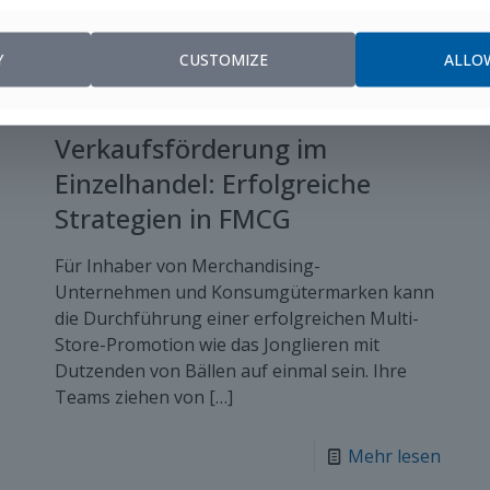
Y
CUSTOMIZE
ALLO
Verkaufsförderung im
Einzelhandel: Erfolgreiche
Strategien in FMCG
Für Inhaber von Merchandising-
Unternehmen und Konsumgütermarken kann
die Durchführung einer erfolgreichen Multi-
Store-Promotion wie das Jonglieren mit
Dutzenden von Bällen auf einmal sein. Ihre
Teams ziehen von
[…]
Mehr lesen