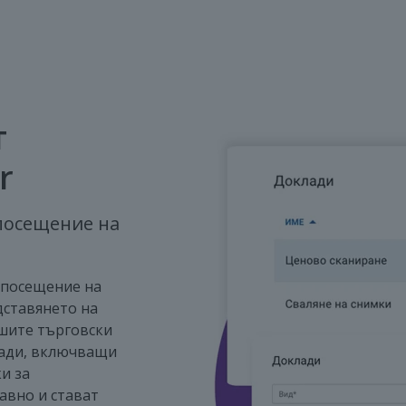
т
r
посещение на
 посещение на
дставянето на
ашите търговски
лади, включващи
и за
авно и стават