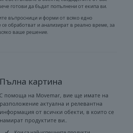
вече готови да бъдат попълнени от екипа ви.
те въпросници и форми от всяко едно
се обработват и анализират в реално време, за
всяко ваше решение.
Пълна картина
С помоща на Movemar, вие ще имате на
разположение актуална и релевантна
информация от всички обекти, в които се
намират продуктите ви..
Кои са най-успешните продукти