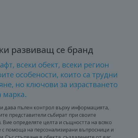
еки развиващ се бранд
афт, всеки обект, всеки регион
оите особености, които са трудни
вяне, но ключови за израстването
а марка.
и дава пълен контрол върху информацията,
ите представители събират при своите
. Вие определяте целта и същността на всяко
 с помоща на персонализирани въпросници и
. Със стъпване в обекта, създадените от вас