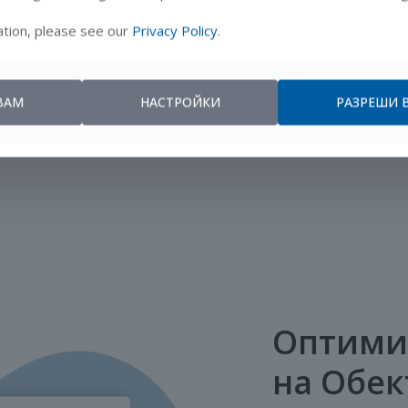
ивностите на
tion, please see our
Privacy Policy
.
ни с
ции, което ви
формирани решения
ВАМ
НАСТРОЙКИ
РАЗРЕШИ 
Оптими
на Обек