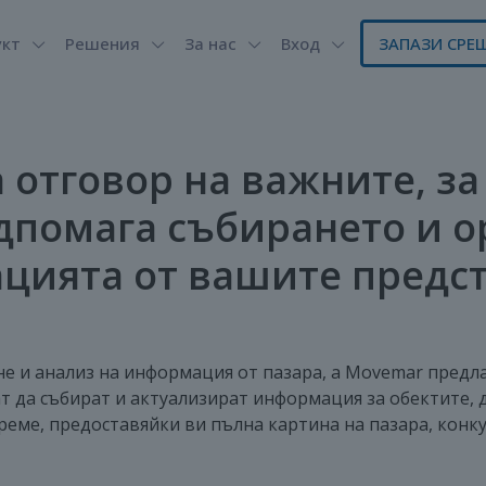
укт
Решения
За нас
Вход
ЗАПАЗИ СРЕ
 отговор на важните, за
одпомага събирането и о
цията от вашите предст
е и анализ на информация от пазара, а Movemar предла
 да събират и актуализират информация за обектите, д
време, предоставяйки ви пълна картина на пазара, кон