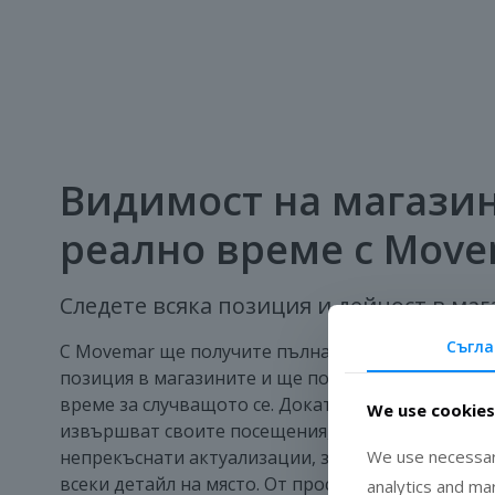
Видимост на магазин
реално време с Mov
Следете всяка позиция и дейност в ма
Съгла
С Movemar ще получите пълна видимост на всяк
позиция в магазините и ще получавате актуализ
време за случващото се. Докато вашите търговс
We use cookies
извършват своите посещения, приложението ос
непрекъснати актуализации, за да сте винаги и
We use necessary
всеки детайл на място. От проследяване на раз
analytics and ma