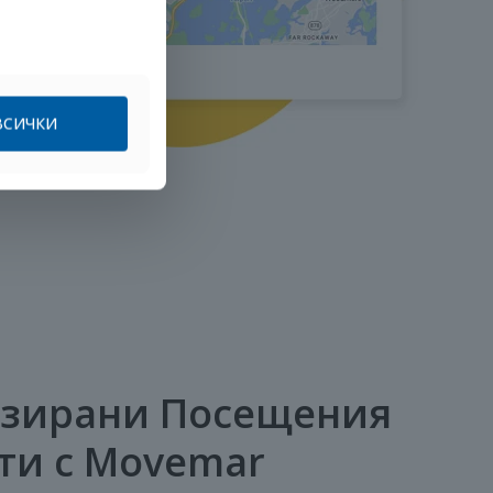
ВСИЧКИ
зирани Посещения
ти с Movemar