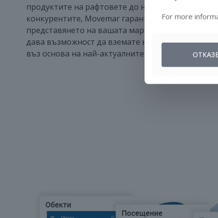
продуктите на рафтовете до наблюдение на акт
For more informa
конкурентите, Movemar гарантира, че сте свърза
представянето на вашата марка във всички лока
дава възможност да вземате навременни и ин
въз основа на най-актуалните данни.
ОТКАЗ