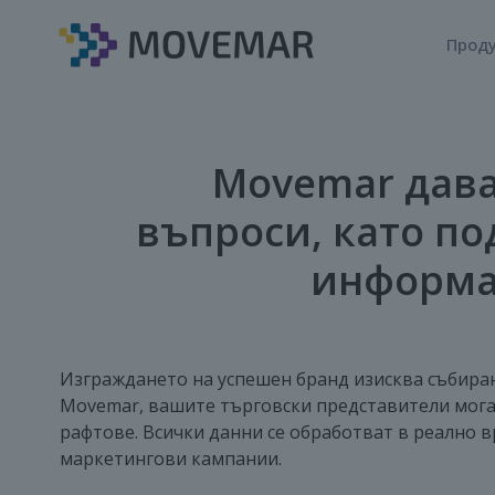
Прод
Movemar дава
въпроси, като п
информа
Изграждането на успешен бранд изисква събиран
Movemar, вашите търговски представители могат
рафтове. Всички данни се обработват в реално 
маркетингови кампании.