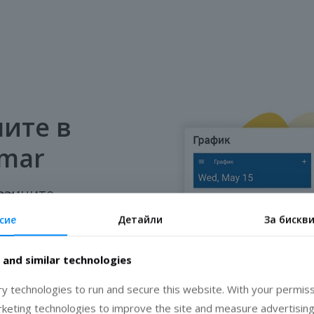
ите в
emar
газините
сие
Детайли
За бискв
а продуктова
ации в реално
ки представители
 and similar technologies
игурява
нформирани за
 technologies to run and secure this website. With your permiss
положението на
rketing technologies to improve the site and measure advertising