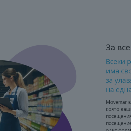
За вс
Всеки р
има св
за ула
на едн
Movemar в
която ваш
посещения
посещение
одит форми