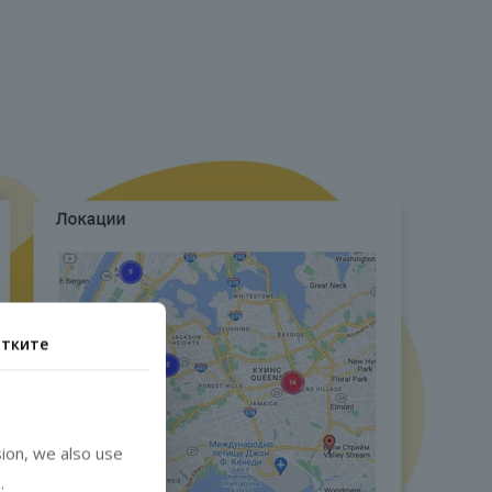
итките
ion, we also use
.