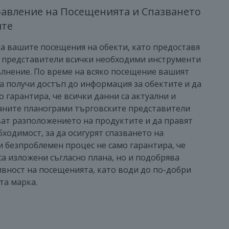
авление на Посещенията и Спазването
ите
а вашите посещения на обекти, като предоставя
и представители всички необходими инструменти
ълнение. По време на всяко посещение вашият
а получи достъп до информация за обектите и да
о гарантира, че всички данни са актуални и
раните планограми търговските представители
ват разположението на продуктите и да правят
ходимост, за да осигурят спазването на
и безпроблемен процес не само гарантира, че
а изложени съгласно плана, но и подобрява
вност на посещенията, като води до по-добри
та марка.