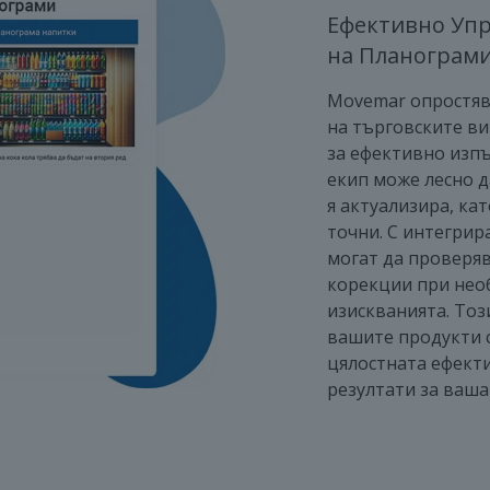
Ефективно Упр
на Планограм
Movemar опростяв
на търговските в
за ефективно изп
екип може лесно д
я актуализира, кат
точни. С интегри
могат да проверя
корекции при необ
изискванията. Тоз
вашите продукти с
цялостната ефекти
резултати за ваша