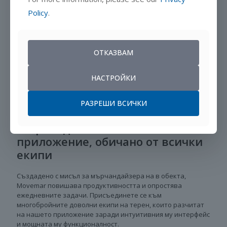
Policy
.
ОТКАЗВАМ
НАСТРОЙКИ
РАЗРЕШИ ВСИЧКИ
Мърчандайзинг мобилно
приложение, обичано от всички
екипи
Създадено с мисъл за мърчандайзера на в обекта,
Movemar повишава продуктивността и опростява
ежедневните задачи. Присъединете се към
многобройните доволни екипи на терен, които разчитат
на нашето приложение заради интуитивния му интерфейс
и мощната му функционалност.