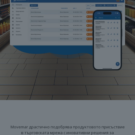
Movemar драстично подобрява продуктовото присъствие
в търговската мрежа с иновативни решения за