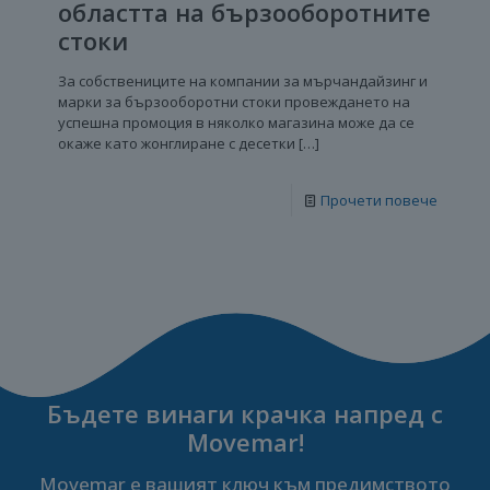
областта на бързооборотните
стоки
За собствениците на компании за мърчандайзинг и
марки за бързооборотни стоки провеждането на
успешна промоция в няколко магазина може да се
окаже като жонглиране с десетки
[…]
Прочети повече
Бъдете винаги крачка напред с
Movemar!
Movemar е вашият ключ към предимството