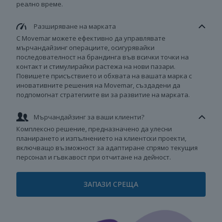
реално време.
Разширяване на марката
С Movemar можете ефективно да управлявате
мърчандайзинг операциите, осигурявайки
последователност на брандинга във всички точки на
контакт и стимулирайки растежа на нови пазари.
Повишете присъствието и обхвата на вашата марка с
иновативните решения на Movemar, създадени да
подпомогнат стратегиите ви за развитие на марката.
Мърчандайзинг за ваши клиенти?
Комплексно решение, предназначено да улесни
планирането и изпълнението на клиентски проекти,
включващо възможност за адаптиране спрямо текущия
персонал и гъвкавост при отчитане на дейност.
ЗАПАЗИ СРЕЩА