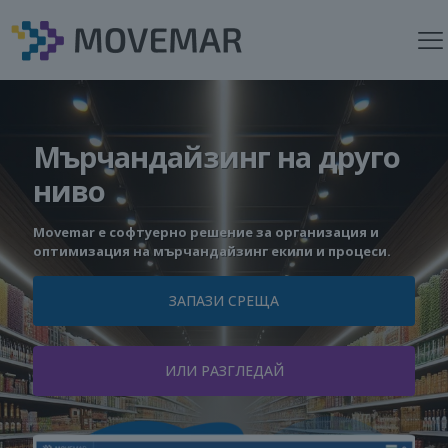
Мърчандайзинг на друго
ниво
Movemar е софтуерно решение за организация и
оптимизация на мърчандайзинг екипи и процеси.
ЗАПАЗИ СРЕЩА
ИЛИ РАЗГЛЕДАЙ