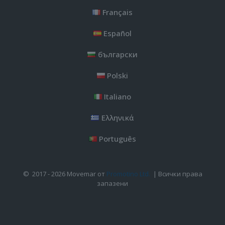
Français
Español
български
Polski
Italiano
Ελληνικά
Português
© 2017 - 2026 Movemar от
Promotino Ltd.
| Всички права
запазени